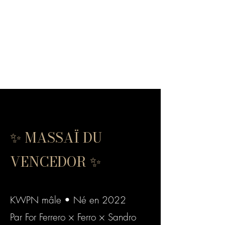
✨ MASSAÏ DU
VENCEDOR ✨
KWPN mâle • Né en 2022
Par For Ferrero × Ferro × Sandro