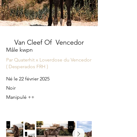
Van Cleef Of Vencedor
Mâle kwpn
Par Quaterhit x Loverdose du Vencedor
( Desperados FRH )
​Né le 22 février 2025
Noir
​Manipulé ++