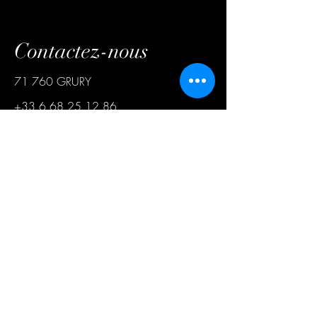
Contactez-nous
71 760 GRURY
+33 6 68 25 12 86
harasduvencedor@gmail.com
Prénom
Nom de famille