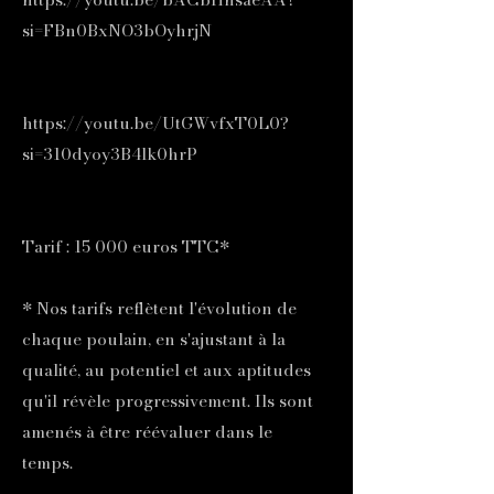
si=FBn0BxNO3bOyhrjN
​
https://youtu.be/UtGWvfxT0L0?
si=310dyoy3B4lk0hrP
Tarif : 15 000 euros TTC*
​* Nos tarifs reflètent l'évolution de
chaque poulain, en s'ajustant à la
qualité, au potentiel et aux aptitudes
qu'il révèle progressivement. Ils sont
amenés à être réévaluer dans le
temps.