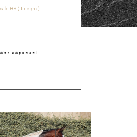
cale HB ( Tolegro )
ière uniquement