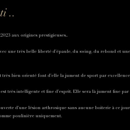
ti ..
2023 aux origines prestigieuses..
 avec une très belle liberté d'épaule, du swing, du rebond et une
très bien orienté font d'elle la jument de sport par excellence.
st très intelligente et fine d'esprit. Elle sera là jument fine par
uverte d'une lésion arthrosique sans aucune boiterie à ce jour
 comme poulinière uniquement.