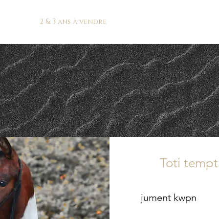
2 & 3 ans à vendre
3 ans et + A 
Toti temp
​jument kwpn