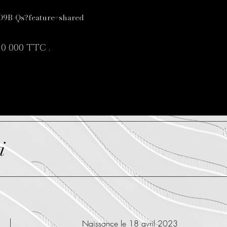
O9B-Qs?feature=shared
10 000 TTC .
i
Naissance le 18 avril 2023