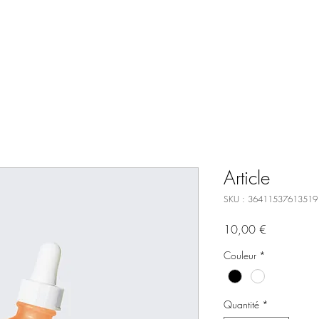
2 & 3 ans à vendre
3 ans et + A 
Article
SKU : 36411537613519
Prix
10,00 €
Couleur
*
Quantité
*