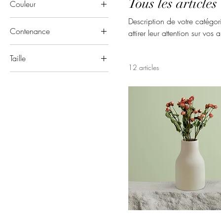
Tous les articles
Couleur
Description de votre catégori
Contenance
attirer leur attention sur vos a
250 ml
Taille
500 ml
12 articles
Grand
80 ml
L
M
One size
Petit
S