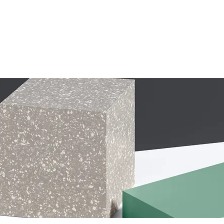
2 & 3 ans à vendre
3 ans et + A 