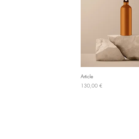
Article
Prix
130,00 €