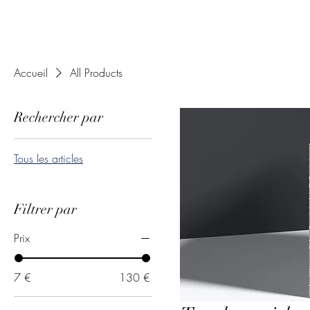
Notre histoire..
1 an et - à vendre
Accueil
All Products
Rechercher par
Tous les articles
Filtrer par
Prix
7 €
130 €