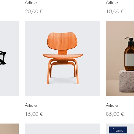
Article
Article
Prix
Prix
20,00 €
10,00 €
Article
Article
Prix
Prix
15,00 €
85,00 €
Promo