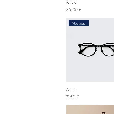
Article
Prix
85,00 €
Nouveau
Article
Prix
7,50 €