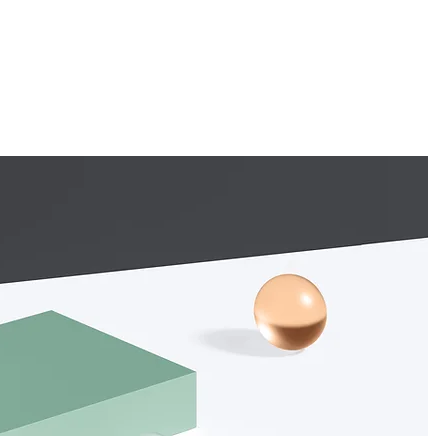
Vendre
Les Etalons du Haras